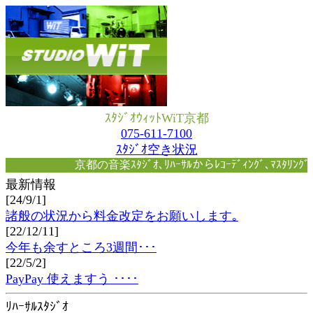
ｽﾀｼﾞｵｳｨｯﾄWiT京都
075-611-7100
ｽﾀｼﾞｵ空き状況
京都の音楽ｽﾀｼﾞｵ､ﾘﾊｰｻﾙからﾚｺｰﾃﾞｨﾝｸﾞ､ﾏｽﾀﾘ
最新情報
[24/9/1]
諸般の状況から料金改定をお願いします｡
[22/12/11]
今年も余すところ3週間･･･
[22/5/2]
PayPay 使えますう ････
ﾘﾊｰｻﾙｽﾀｼﾞｵ