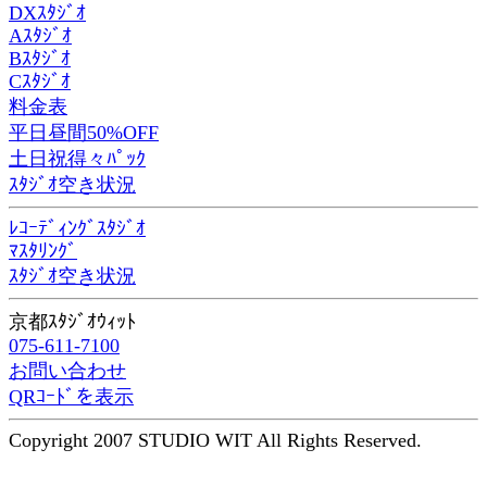
DXｽﾀｼﾞｵ
Aｽﾀｼﾞｵ
Bｽﾀｼﾞｵ
Cｽﾀｼﾞｵ
料金表
平日昼間50%OFF
土日祝得々ﾊﾟｯｸ
ｽﾀｼﾞｵ空き状況
ﾚｺｰﾃﾞｨﾝｸﾞｽﾀｼﾞｵ
ﾏｽﾀﾘﾝｸﾞ
ｽﾀｼﾞｵ空き状況
京都ｽﾀｼﾞｵｳｨｯﾄ
075-611-7100
お問い合わせ
QRｺｰﾄﾞを表示
Copyright 2007 STUDIO WIT All Rights Reserved.