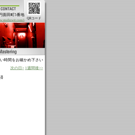
円面田町5番地
QRコード
.studiowit.com/i
い時間をお確かめ下さい
次の日>
1週間後>>
済