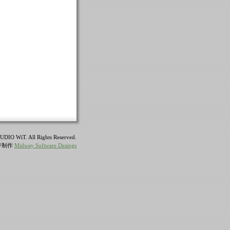
UDIO WiT. All Rights Reserved.
ジ制作
Midway Software Desings