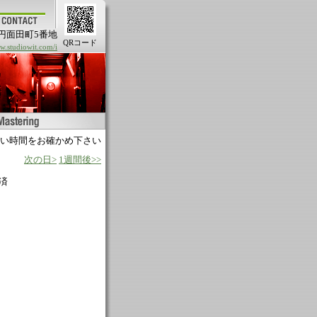
円面田町5番地
QRコード
.studiowit.com/i
い時間をお確かめ下さい
次の日>
1週間後>>
済