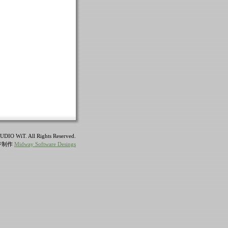
UDIO WiT. All Rights Reserved.
ジ制作
Midway Software Desings